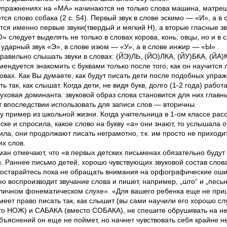
пражнениях на «МА» начинаются не только слова машина, матрешк
тся слово собака (2 с. 54). Первый звук в слове эскимо — «И», а в
я именно первые звуки(твердый и мягкий Н), а вторые гласные зву
» следует выделять не только в словах корова, конь, овцы, но и в с
ударный звук «Э», в слове изюм — «У», а в слове инжир — «Ы» .
авильно слышать звуки в словах: (ЙЭ)ЛЬ, (ЙО)ЛКА, (ЙУ)БКА, (ЙА)К
мендуется знакомить с буквами только после того, как он научится 
вах. Как Вы думаете, как будут писать дети после подобных упра
ь так, как слышат. Когда дети, не видя букв, долго (1-2 года) рабо
уховая доминанта: звуковой образ слова становится для них главн
т впоследствии использовать для записи слов — вторичны.
у пример из школьной жизни. Когда учительница в 1-ом классе рас
оске и спросила, какое слово на букву «а» они знают, то услышала 
ла, они продолжают писать неграмотно, т.к. им просто не приходит
х слов.
рман отмечают, что «в первых детских письменах обязательно будут
Раннее письмо детей, хорошо чувствующих звуковой состав слова
остарайтесь пока не обращать внимания на орфографические оши
но воспроизводит звучание слова и пишет, например, „што“ и „песьн
отличном фонематическом слухе». «Для вашего ребенка еще не при
еет право писать так, как слышит (вы сами научили его хорошо сл
то НОЖ) и САБАКА (вместо СОБАКА), не спешите обрушивать на н
бъяснений он еще не поймет, но начнет чувствовать себя крайне н