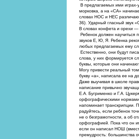
В предлагаемых ими играх-у
морковка, а на «СА» начинае
словах НОС и НЕС различаютс
36). Ударный гласный звук «О
В словах конфета и орехи — 
Ребенок должен научиться пр
звуков Е, Ю, Я. Ребенка реко
любых предлагаемых ему сло
Естественно, они будут писат
слова, у них формируется сл
буквы, которые они начинаю
Могу привести реальный том
букву «а», написала ее на д
Даже выучивая в школе прави
написание привычно звучащи
Е.А. Бугрименко и Г.А. Цуке
орфографическими нормами. 
напоминает транскрипции. П
радуйтесь, если ребенок точ
не о безграмотности, а об 
орфографией. Пока что он им
если он написал НОШ (вмес
премудрость: большинства о