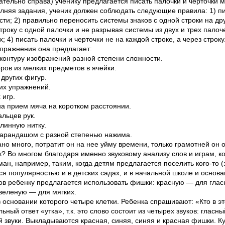
ательно справа) ученику предлагается писать палочки и черточк
.. Выполняя задания, ученик должен соблюдать следующие правила: 1) 
ти; 2) правильно переносить системы знаков с одной строки на др
року с одной палочки и не разрывая системы из двух и трех палоч
ях; 4) писать палочки и черточки не на каждой строке, а через стр
упражнения она предлагает:
контуру изображений разной степени сложности.
ров из мелких предметов в ячейки.
 других фигур.
их упражнений.
 игр.
а прием мяча на коротком расстоянии.
льцев рук.
линную нитку.
карандашом с разной степенью нажима.
о много, потратит он на нее уйму времени, только грамотней он от
ак? Во многом благодаря именно звуковому анализу слов и играм, 
ман, например, таким, когда детям предлагается поселить кого-то (зв
ся популярностью и в детских садах, и в начальной школе и основа
ков ребенку предлагается использовать фишки: красную — для гла
 зеленую — для мягких.
 основании которого четыре клетки. Ребенка спрашивают: «Кто в эт
льный ответ «утка», т.к. это слово состоит из четырех звуков: гласн
 звуки. Выкладываются красная, синяя, синяя и красная фишки. Ку