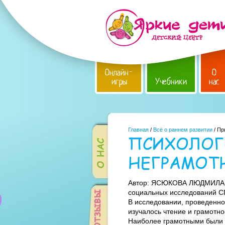
Онлайн-
О
игры
Учебники
нас
Главная
/
Всё о раннем развитии
/ Пр
ПСИХОЛОГ
НЕГРАМОТ
Автор: ЯСЮКОВА ЛЮДМИЛА А
социальных исследований СП
В исследовании, проведенном
изучалось чтение и грамотно
Наиболее грамотными были 