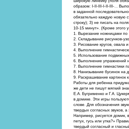
широкую линейку (поля обяз
образом: I-II-III-I-II-III-.
в заданной последовательнос
обязательно каждую новую ст
строку); 3) не писать на пол
10-15 минут». (Кроме этого 
1. Вырезание ножницами по 
2. Складывание рисунков-узо
3. Рисование кругов, овала и
4. Выполнение гимнастическ
5. Использование подвижных
6. Выполнение упражнений н
7. Выполнение гимнастики па
8. Нанизывание бусинок на д
9. Раскрашивание картинок 
Работы для ребенка придуман
же дети не пишут мягкий зн
Е.А. Бугрименко и Г.А. Цукер
в домике. Эти игры пользуют
слове. Для обозначения зву
твердых согласных звуков, а
Например, рисуется домик, в
петух, гусь или утка?» Прави
твердый согласный и гласный