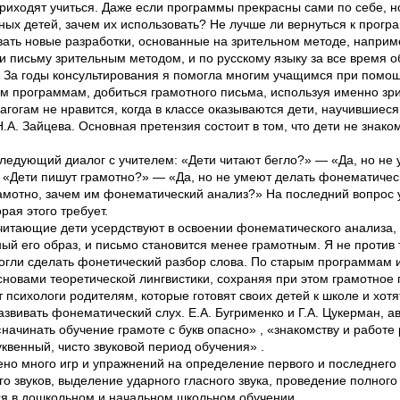
приходят учиться. Даже если программы прекрасны сами по себе, 
ых детей, зачем их использовать? Не лучше ли вернуться к прогр
вать новые разработки, основанные на зрительном методе, наприме
и письму зрительным методом, и по русскому языку за все время о
о. За годы консультирования я помогла многим учащимся при помо
м программам, добиться грамотного письма, используя именно з
гогам не нравится, когда в классе оказываются дети, научившиес
Н.А. Зайцева. Основная претензия состоит в том, что дети не зна
ледующий диалог с учителем: «Дети читают бегло?» — «Да, но не 
«Дети пишут грамотно?» — «Да, но не умеют делать фонематичес
рамотно, зачем им фонематический анализ?» На последний вопрос 
рая этого требует.
 читающие дети усердствуют в освоении фонематического анализа, 
ый его образ, и письмо становится менее грамотным. Я не против 
могли сделать фонетический разбор слова. По старым программам и
сновами теоретической лингвистики, сохраняя при этом грамотное 
психологи родителям, которые готовят своих детей к школе и хотят
звивать фонематический слух. Е.А. Бугрименко и Г.А. Цукерман, а
«начинать обучение грамоте с букв опасно» , «знакомству и работе
квенный, чисто звуковой период обучения» .
но много игр и упражнений на определение первого и последнего з
го звуков, выделение ударного гласного звука, проведение полного 
я в дошкольном и начальном школьном обучении.