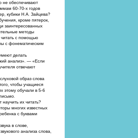
но не обеспечивают
аммам 60-70-х годов
р, кубики Н.А. Зайцева?
бучения, кроме пятерок,
щи заинтересованных
рительные методы
я читать с помощью
комы с фонематическим
умеют делать
кий анализ». — «Если
учителя отвечают
слуховой образ слова
того, чтобы учащиеся
х этому обучали в 5-6
письмо.
 научить их читать?
вторы многих известных
 ребенка с буквами
вука в слове,
звукового анализа слова,