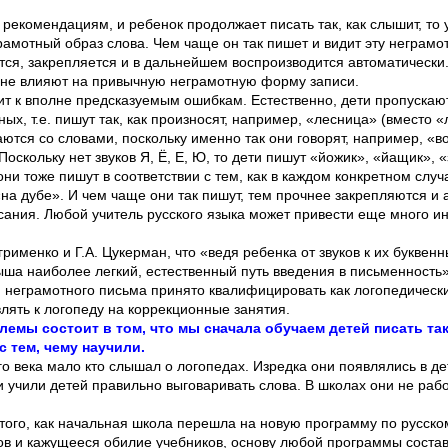
рекомендациям, и ребенок продолжает писать так, как слышит, то 
амотный образ слова. Чем чаще он так пишет и видит эту неграмо
ся, закрепляется и в дальнейшем воспроизводится автоматически
 не влияют на привычную неграмотную форму записи.
т к вполне предсказуемым ошибкам. Естественно, дети пропускают
ых, т.е. пишут так, как произносят, например, «лесница» (вместо «
ются со словами, поскольку именно так они говорят, например, «во
Поскольку нет звуков Я, Ё, Е, Ю, то дети пишут «йожик», «йащик», 
они тоже пишут в соответствии с тем, как в каждом конкретном слу
«на дубе». И чем чаще они так пишут, тем прочнее закрепляются и
ания. Любой учитель русского языка может привести еще много и
угрименко и Г.А. Цукерман, что «ведя ребенка от звуков к их букве
ша наиболее легкий, естественный путь введения в письменность»
и неграмотного письма принято квалифицировать как логопедически
влять к логопеду на коррекционные занятия.
лемы состоит в том, что мы сначала обучаем детей писать так
 тем, чему научили.
о века мало кто слышал о логопедах. Изредка они появлялись в де
учили детей правильно выговаривать слова. В школах они не работ
того, как начальная школа перешла на новую программу по русском
ов и кажущееся обилие учебников, основу любой программы соста