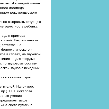
аковы. И в каждой школе
нного логопеда
иянием рекомендуемого
кально выправить ситуацию
 неграмотность ребенка
ть для примера
каловой. Неграмотность
, естественно,
о-фонематического и
ов в словах, на звуковой
, синие — для твердых
х по звуковому составу
овкой звуков в исходных
но не нанимают для
 учителей. Например,
 пр.). Н.П. Локалова
тостью умения
предлагает выше
«На листе бумаги в