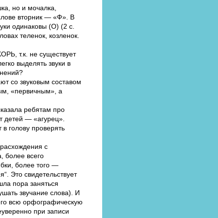
а, но и мочалка,
 слове вторник — «Ф». В
ки одинаковы (О) (2 с.
ловах теленок, козленок.
ОРЬ, т.к. не существует
легко выделять звуки в
жнений?
тают со звуковым составом
ым, «первичным», а
сказала ребятам про
от детей — «агурец».
 в голову проверять
 расхождения с
, более всего
бки, более того —
я“. Это свидетельствует
шла пора заняться
ушать звучание слова). И
его всю орфографическую
еуверенно при записи