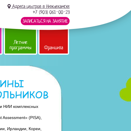
Адреса центров в Нижнекамске
+7 (903) 061-00-23
ЗАПИСАТЬСЯ НА ЗАНЯТИЕ
Летние
программы
Франшиза
ЧИНЫ
ОЛЬНИКОВ
и НИИ комплексных
t Assessment» (PISA),
ии, Ирландии, Кореи,