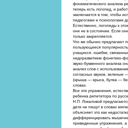
фонематического анализа ре
теперь есть логопед, и рабо
заключается в том, чтобы и
педагогами и психологами д
Естественно, логопеды к это
они не в состоянии. Если о
только закрепляется.
Что же обычно предлагают 
пользующееся популярностью
учащихся, ошибки, связанные
недоразвитием фонетико-фон
звуко-буквенного анализа он
анализ слов с использовани
согласных звуков, зеленые —
(крыша — крыса, булка — бел
словах.
Все эти упражнения, естест
ребенка репетитора по русск
Н.П. Локаловой предлагаютс
дети не пишут в словах мягк
объясняет это как недостат
дифференцировать мышечные
приведенные упражнения, а