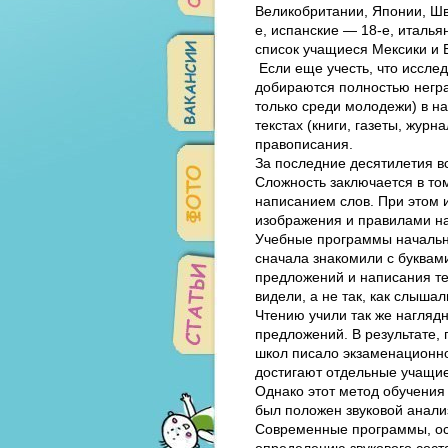
Великобритании, Японии, Шв
е, испанские — 18-е, италья
список учащиеся Мексики и 
Если еще учесть, что исследо
добираются полностью негра
только среди молодежи) в н
текстах (книги, газеты, жур
правописания.
За последние десятилетия вс
Сложность заключается в том
написанием слов. При этом и
изображения и правилами н
Учебные программы начально
сначала знакомили с буквам
предложений и написания тек
видели, а не так, как слышал
Чтению учили так же наглядн
предложений. В результате
школ писало экзаменационное
достигают отдельные учащие
Однако этот метод обучения
был положен звуковой анали
Современные программы, осн
определению звукового соста