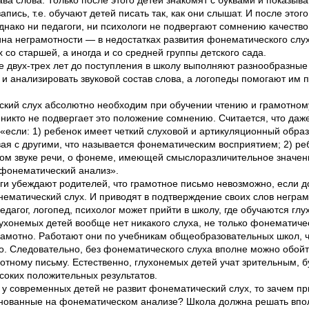
апись, т.е. обучают детей писать так, как они слышат. И после это
днако ни педагоги, ни психологи не подвергают сомнению качеств
ина неграмотности — в недостатках развития фонематического слу
 со старшей, а иногда и со средней группы детского сада.
 двух-трех лет до поступления в школу выполняют разнообразные
и анализировать звуковой состав слова, а логопеды помогают им
кий слух абсолютно необходим при обучении чтению и грамотному
е никто не подвергает это положение сомнению. Считается, что да
 «если: 1) ребенок имеет четкий слуховой и артикуляционный образ зв
я с другими, что называется фонематическим восприятием; 2) ре
ом звуке речи, о фонеме, имеющей смыслоразличительное значени
ь фонематический анализ».
оги убеждают родителей, что грамотное письмо невозможно, если д
ематический слух. И приводят в подтверждение своих слов негра
дагог, логопед, психолог может прийти в школу, где обучаются глу
лухонемых детей вообще нет никакого слуха, не только фонематиче
рамотно. Работают они по учебникам общеобразовательных школ, 
но. Следовательно, без фонематического слуха вполне можно обойт
мотному письму. Естественно, глухонемых детей учат зрительным, 
соких положительных результатов.
 у современных детей не развит фонематический слух, то зачем пр
нованные на фонематическом анализе? Школа должна решать впол