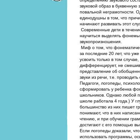
звуковой образ в буквенную з
повальной неграмотности. О
единодушны в том, что прич
начинают развивать этот слух
Современные дети в течение
научиться выделять фонемы 
звукопроизношения.
Миф о том, что фонематичес
за последние 20 лет, что уж
усвоить только в том случае,
дифференцирует, не смешива
представление об обобщенн
звуки из речи, т.е. проводит
Педагоги, логопеды, психол
сформировать у ребенка фон
школьников. Однако любой пе
школе работала 4 года.) У г
большинство из них пишет г
понимают, что в них написа
чтению, и при обучении гра
достигают с его помощью вы
Если логопеды доказали, что
использовать программы, ос