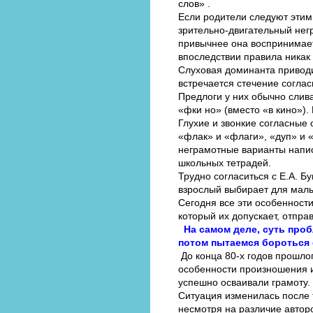
слов» .
Если родители следуют этим 
зрительно-двигательный негр
привычнее она воспринимает
впоследствии правила никак
Слуховая доминанта приводи
встречается стечение согласн
Предлоги у них обычно слива
«фки но» (вместо «в кино»). 
Глухие и звонкие согласные 
«флак» и «флаги», «дуп» и 
неграмотные варианты напис
школьных тетрадей.
Трудно согласиться с Е.А. Б
взрослый выбирает для малы
Сегодня все эти особенност
который их допускает, отпра
На самом деле, суть проб
потом пытаемся бороться с
До конца 80-х годов прошлог
особенности произношения и 
успешно осваивали грамоту.
Ситуация изменилась после 
несмотря на различие автор