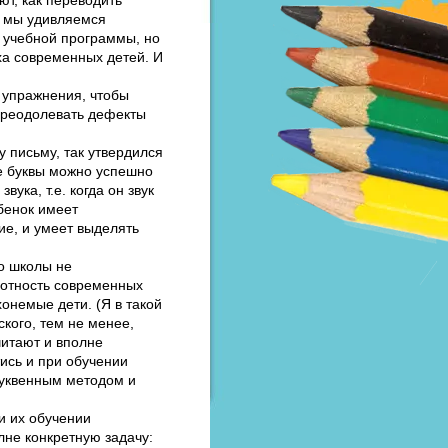
го мы удивляемся
о учебной программы, но
ха современных детей. И
 упражнения, чтобы
 преодолевать дефекты
 письму, так утвердился
же буквы можно успешно
ука, т.е. когда он звук
бенок имеет
е, и умеет выделять
о школы не
мотность современных
хонемые дети. (Я в такой
ского, тем не менее,
читают и вполне
ись и при обучении
буквенным методом и
и их обучении
не конкретную задачу: