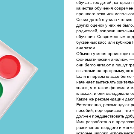
обучать тех детей, которые 
качества обучения современн
прошлого века или использо
Своих детей я учила чтению 
других оценок у них не был
родителей, вопреки школьны
обучения. Современным педа
буквенных касс или кубиков 
анализом.
Обычно у меня происходит с
фонематический анализ». — 
они бегло читают и пишут г
ссылками на программу, кото
Если в первом классе бегло
начинает вытеснять зрительн
знали, что такое фонема и 
классах, и они овладевали о
Какие же рекомендации дают 
Естественно, рекомендуют ра
пособий, подчеркивают, что 
должен предшествовать добу
Ими разработано и предложе
различение твердого и мягко
которые широко используютс