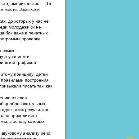
есто, американские — 15-
-м месте. Замыкали
ах, до которых у нас не
реди молодежи (и не
ошибок даже в печатных
 программы проверку
о языка.
ду звучанием и
принятой графикой
 этому принципу: детей
с правилами построения
ривыкали писать так, как
лению из слов
 общеобразовательных
годня таких результатов
ь не приходится.)
мы, в основу которых
звуковому анализу речи,
ют, как переводить