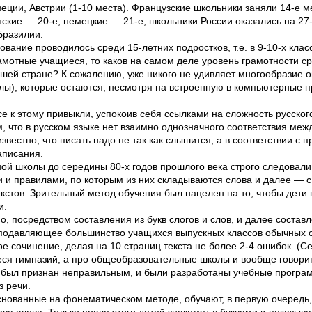
еции, Австрии (1-10 места). Французские школьники заняли 14-е м
нские — 20-е, немецкие — 21-е, школьники России оказались на 27
Бразилии.
вание проводилось среди 15-летних подростков, т.е. в 9-10-х класс
мотные учащиеся, то каков на самом деле уровень грамотности с
ашей стране? К сожалению, уже никого не удивляет многообразие 
налы), которые остаются, несмотря на встроенную в компьютерные
е к этому привыкли, успокоив себя ссылками на сложность русског
, что в русском языке нет взаимно однозначного соответствия меж
звестно, что писать надо не так как слышится, а в соответствии с 
аписания.
й школы до середины 80-х годов прошлого века строго следовали
и и правилами, по которым из них складываются слова и далее — 
стов. Зрительный метод обучения был нацелен на то, чтобы дети п
и.
о, посредством составления из букв слогов и слов, и далее состав
, подавляющее большинство учащихся выпускных классов обычных
 сочинение, делая на 10 страниц текста не более 2-4 ошибок. (Се
ся гимназий, а про общеобразовательные школы и вообще говорит
 был признан неправильным, и были разработаны учебные програм
з речи.
ованные на фонематическом методе, обучают, в первую очередь, 
ва слова. Только после этого детей знакомят с буквами и показыва