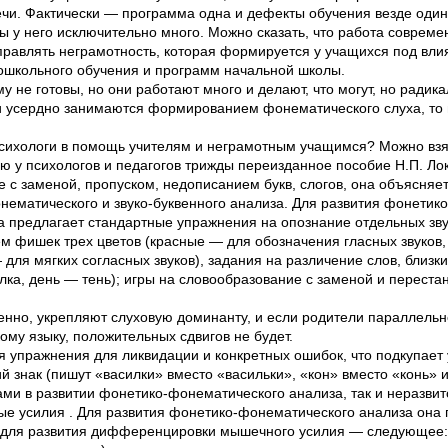
чи. Фактически — программа одна и дефекты обучения везде один
ты у него исключительно много. Можно сказать, что работа совреме
справлять неграмотность, которая формируется у учащихся под вл
ошкольного обучения и программ начальной школы.
му не готовы, но они работают много и делают, что могут, но ради
ни усердно занимаются формированием фонематического слуха, то
психологи в помощь учителям и неграмотным учащимся? Можно взя
 у психологов и педагогов трижды переизданное пособие Н.П. Ло
 с заменой, пропуском, недописанием букв, слогов, она объясняет
ематического и звуко-буквенного анализа. Для развития фонетик
а предлагает стандартные упражнения на опознание отдельных звук
ем фишек трех цветов (красные — для обозначения гласных звуков
 для мягких согласных звуков), задания на различение слов, близки
ка, день — тень); игры на словообразование с заменой и перестан
венно, укрепляют слуховую доминанту, и если родители параллель
ому языку, положительных сдвигов не будет.
я упражнения для ликвидации и конкретных ошибок, что подкупает
ий знак (пишут «василки» вместо «васильки», «кон» вместо «конь» и
ками в развитии фонетико-фонематического анализа, так и неразви
 усилия . Для развития фонетико-фонематического анализа она 
 для развития дифференцировки мышечного усилия — следующее: 