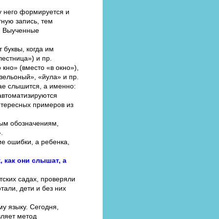
у него формируется и
тную запись, тем
. Выученные
 буквы, когда им
лестница») и пр.
 кно» (вместо «в окно»),
«зельоный», «йула» и пр.
чае слышится, а именно:
 автоматизируются
нтересных примеров из
нным обозначениям,
.
е ошибки, а ребенка,
, как они слышат, а
тских садах, проверяли
али, дети и без них
у языку. Сегодня,
вляет метод