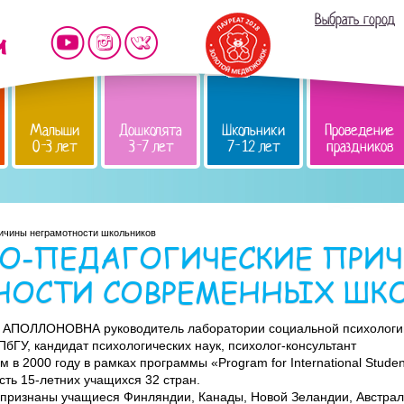
Выбрать город
Малыши
Дошколята
Школьники
Проведение
0-3 лет
3-7 лет
7-12 лет
праздников
ичины неграмотности школьников
О-ПЕДАГОГИЧЕСКИЕ ПРИ
НОСТИ СОВРЕМЕННЫХ ШК
ПОЛЛОНОВНА руководитель лаборатории социальной психологи
бГУ, кандидат психологических наук, психолог-консультант
 в 2000 году в рамках программы «Program for International Studen
сть 15-летних учащихся 32 стран.
признаны учащиеся Финляндии, Канады, Новой Зеландии, Австрал