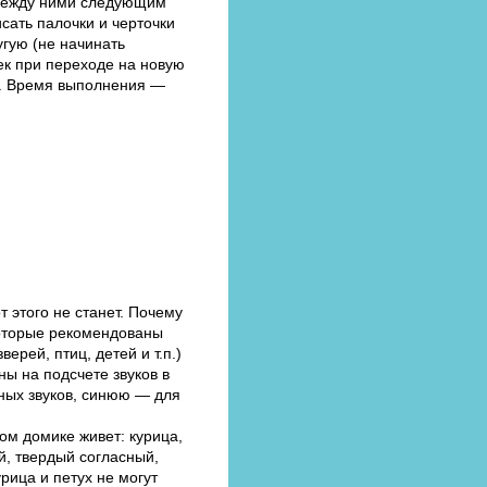
и между ними следующим
писать палочки и черточки
угую (не начинать
ек при переходе на новую
оку. Время выполнения —
 этого не станет. Почему
которые рекомендованы
ерей, птиц, детей и т.п.)
ны на подсчете звуков в
сных звуков, синюю — для
ом домике живет: курица,
ый, твердый согласный,
рица и петух не могут