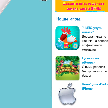
Наши игры
"ЧИПО-учусь
читать"
Веселая игра по
чтению на основе
эффективной
методики
Гусенички-
обжорки
С ними ребенок
быстро выучит в
буквы.
Чипо" для iPad 
iPhone