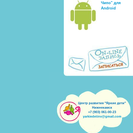
Чипо" для
Android
Центр развития "Яркие дети"
Нижнекамск
+7 (903) 061-00-23
yarkiedetinv@gmail.com