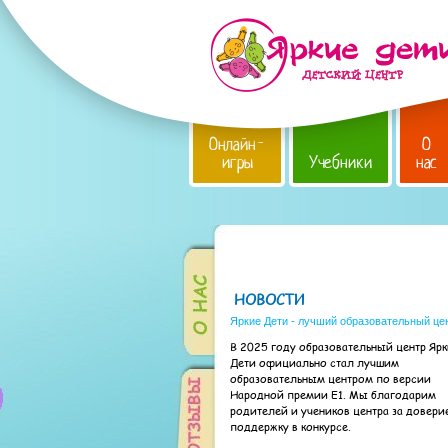
Онлайн-
О
игры
Учебники
нас
НОВОСТИ
Яркие Дети - лучший образовательный це
В 2025 году образовательный центр Яр
Дети официально стал лучшим
образовательным центром по версии
Народной премии Е1. Мы благодарим
родителей и учеников центра за довери
поддержку в конкурсе.