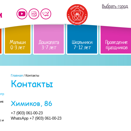
Выбрать город
Малыши
Дошколята
Школьники
Проведение
0-3 лет
3-7 лет
7-12 лет
праздников
Главная
/ Контакты
Контакты
нтр
Химиков, 86
кие
+7 (903) 061-00-23
WhatsApp
+7 (903) 061-00-23
е и