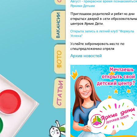
Август - прекрасное время познакомиться
Яркими Детьми
Приглашаем родителей и ребят на дни
открытых дверей в сети образовательн
центров Яркие Дети.
Открыта запись в летний клуб "Формула
Успеха"
Успейте забронировать место по
спецпредложению апреля
Архив новостей