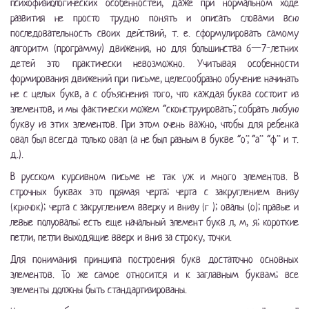
психофизиологических особенностей, даже при нормальном ходе
развития не просто трудно понять и описать словами всю
последовательность своих действий, т. е. сформулировать самому
алгоритм (программу) движения, но для большинства 6—7-летних
детей это практически невозможно. Учитывая особенности
формирования движений при письме, целесообразно обучение начинать
не с целых букв, а с объяснения того, что каждая буква состоит из
элементов, и мы фактически можем “сконструировать”, собрать любую
букву из этих элементов. При этом очень важно, чтобы для ребенка
овал был всегда только овал (а не был разным в букве “о”, “а” “ф” и т.
д.).
В русском курсивном письме не так уж и много элементов. В
строчных буквах это прямая черта; черта с закруглением внизу
(крючок); черта с закруглением вверху и внизу (г ); овалы (о); правые и
левые полуовалы; есть еще начальный элемент букв л, м, я; короткие
петли, петли выходящие вверх и вниз за строку, точки.
Для понимания принципа построения букв достаточно основных
элементов. То же самое относится и к заглавным буквам; все
элементы должны быть стандартизированы.