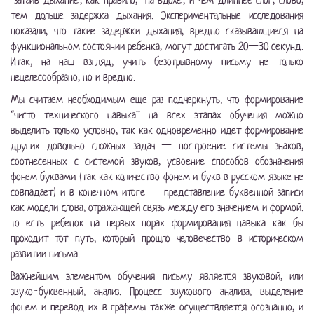
“затаив дыхание”, как правило, “на вдохе”, и чем длиннее слог, слово,
тем дольше задержка дыхания. Экспериментальные исследования
показали, что такие задержки дыхания, вредно сказывающиеся на
функциональном состоянии ребенка, могут достигать 20—30 секунд.
Итак, на наш взгляд, учить безотрывному письму не только
нецелесообразно, но и вредно.
Мы считаем необходимым еще раз подчеркнуть, что формирование
“чисто технического навыка” на всех этапах обучения можно
выделить только условно, так как одновременно идет формирование
других довольно сложных задач — построение системы знаков,
соотнесенных с системой звуков, усвоение способов обозначения
фонем буквами (так как количество фонем и букв в русском языке не
совпадает) и в конечном итоге — представление буквенной записи
как модели слова, отражающей связь между его значением и формой.
То есть ребенок на первых порах формирования навыка как бы
проходит тот путь, который прошло человечество в историческом
развитии письма.
Важнейшим элементом обучения письму является звуковой, или
звуко-буквенный, анализ. Процесс звукового анализа, выделение
фонем и перевод их в графемы также осуществляется осознанно, и