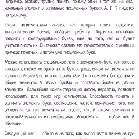
Например, ребенку трудно понять, почему один и тот же "на вид"
начальный элемент в заглавных письменных буквах А, П, Т пишется
по-разному.
Такой поэлементный анализ, на который стоит потратить
дополнительное время, позволяет ребенку творчески, осознанно
подойти к конструированию буквы, еще до того, как он будет
учиться писать их. Он сможет сделать это самостоятельно, сначала на
примере печатных, а потом уже письменных букв.
Можно использовать специальное лото с элементами букв или лото, в
каждой клеточке которого часть буквы, разделенной на элементы не
только по вертикали, но и по горизонтали. Лото поможет быстро найти
общие элементы в разных буквах и составить буквы из разных
элементов. Дальнейшая компьютеризация школы, вероятно, позволит
использовать для таких игр компьютеры. Способность понять и
различать элементы букв, соотношение частей, понимание того, как
располагаются эти элементы на строке, как, в каком сочетании и
последовательности их необходимо расположить — первый шаг в
обучении.
Следующий шаг — объяснение того, как выполняется движение при