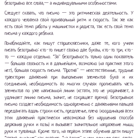
безотрывно все слова,— а индивидуальными особенностями.
Следует сказать, что письмо — это ритмическая деятельность. У
каждого человека свой произвольный ритм и скорость. Так же как
есть свой темп работы у машинистки и радиста, так есть свой темп
письма у каждого ребенка.
Понаблюдайте, как пишут старшеклассники, даже те, кого учили
писать безотрывно: кто-то пишет связно две буквы, кто-то три, кто-
то — каждую отдельно. “За” безотрывность только один показатель
— большая связность и в дальнейшем, возможно (на практике этого
нет), большая скорость письма. “Против” — неестественные, трудные
траектории движений при выполнении элементов букв и их
соединений, необходимость во многих случаях прописывать часть
элементов по уже написанной линии (кстати, это не укорачивает, а
удлиняет линию письма, значит, не сокращает время). Безотрывное
письмо создает необходимость одновременно с движениями пальцев
передвигать вдоль строки кисть, предплечье, плечо (координация всех
этих движений практически невозможна без нарушения способа
держания ручки и позы) и вызывает значительное напряжение мышц
руки и туловища. Кроме того, на первом этапе обучения дети пишут