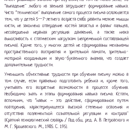
“выпадение” любого из звеньев затрудняет формирование навыка.
Чисто “техническое” выполнение самого процесса письма осложняется
тем, что у детей 5—7-летнего возраста слабо развиты мелкие мышцы
кисти, не закончено отвердение костей запястья и фаланг пальцев,
несовершенна нервная регуляция движений, а также низка
выносливость к статическим нагрузкам (непременной составляющей
письма). Кроме того, у многих детей не сформированы механизмы
пространственного восприятия и зрительной памяти, зрительно-
моторной координации и звуко-буквенного анализа, что создает
дополнительные трудности.
Уменьшить объективные трудности при обучении письму можно в
том случае, если правильно подготовить ребенка и, кроме того,
учитывать его возрастные возможности в процессе обучения.
Необходимо знать и этапы формирования навыка письма. Кстати,
вспомним, что “навык ~ это действие, сформированное путем
повторения, характеризующееся высокой степенью освоения и
отсутствия поэлементной сознательной регуляции и контроля”
(Краткий психологический словарь / Под общ. ред. А. В. Петровского и
М. Г. Ярошевского. М., 1985. С. 195).