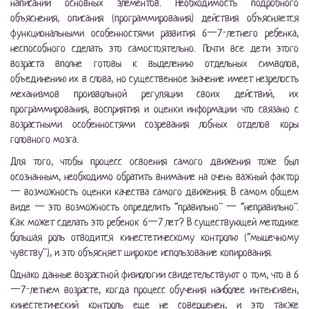
написании основных элементов. Необходимость подробного
объяснения, описания (программирования) действия объясняется
функциональными особенностями развития 6—7-летнего ребенка,
неспособного сделать это самостоятельно. Почти все дети этого
возраста вполне готовы к выделению отдельных символов,
объединению их в слова, но существенное значение имеет незрелость
механизмов произвольной регуляции своих действий, их
программирования, восприятия и оценки информации что связано с
возрастными особенностями созревания лобных отделов коры
головного мозга.
Для того, чтобы процесс освоения самого движения тоже был
осознанным, необходимо обратить внимание на очень важный фактор
— возможность оценки качества самого движения. В самом общем
виде — это возможность определить “правильно” — “неправильно”.
Как может сделать это ребенок 6—7 лет? В существующей методике
большая роль отводится кинестетическому контролю (“мышечному
чувству”), и это объясняет широкое использование копирования.
Однако данные возрастной физиологии свидетельствуют о том, что в 6
—7-летнем возрасте, когда процесс обучения наиболее интенсивен,
кинестетический контроль еще не совершенен, и это также