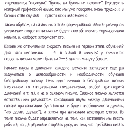
закрепляются “каракули”, “буквы, на буквы не похожие”. Переделать
неверный графический навык, как мы уже говорили, очень трудно, а в
большинстве случаев — практически невозможно.
Таким образом, на начальных этапах формирования навыка чрезмерное
увеличение скорости письма не будет способствовать формированию
навыка, а, наоборот, затормозит его.
Какова же оптимальная скорость письма на первом этапе обучения?
Для пяти-шестилеток — 4—6 знаков в минуту; у семилеток
скорость письма может быть на 2—3 знака в минуту больше.
Наличие паузы в движении каждого элемента заставляет еще раз
задуматься о целесообразности и необходимости обучения
безотрывному письму. Речь идет именно о безотрывном письме
(связанном со специальными соединениями, особой траекторией
движений и т. п.), а не о связном письме. Связное письмо является
естественным результатом сокращения паузы между движениями
сначала при написании букв (когда
не будет необходимости думать,
“что делать дальше”), а затем при написании некоторых слогов. Но
темп письма будет определяться не тем, как заставляли мы писать
ребенка, когда разрешали оторвать руку, не тем, что требовали писать