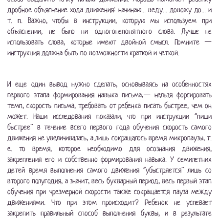
дробное объяснение хода движения: начинаю... веду... довожу до... и
т. п. Важно, чтобы в инструкции, которую мы используем при
объяснении, не было ни одногонепонятного слова. Лучше не
использовать слова, которые имеют двойной смысл. Помните —
инструкция должна быть по возможности краткой и четкой.
И еще один вывод нужно сделать, основываясь на особенностях
первого этапа формирования навыка письма,— нельзя форсировать
темп, скорость письма, требовать от ребенка писать быстрее, чем он
может. Наши исследования показали, что при инструкции “пиши
быстрее” в течение всего первого года обучения скорость самого
движения не увеличивалась, а лишь сокращалось время микропаузы, т.
е. то время, которое необходимо для осознания движения,
закрепления его и собственно формирования навыка. У семилетних
детей время выполнения самого движения “убыстряется” лишь со
второго полугодия, а значит, весь букварный период, весь первый этап
обучения при чрезмерной скорости также сокращается пауза между
движениями. Что при этом происходит? Ребенок не успевает
закрепить правильный способ выполнения буквы, и в результате