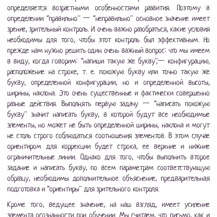
определяется возрастными особенностями развития. Поэтому в
определении “правильно” — “неправильно” основное значение имеет
зрение, зрительный контроль. И очень важно разобраться, какие условия
необходимы для того, чтобы этот контроль был эффективным. Но
прежде нам нужно решить один очень важный вопрос: что мы имеем
в виду, когда говорим: “напиши такую же букву”,— конфигурацию,
расположение на строке, т. е. похожую букву или точно такую же
букву, определенной конфигурации, но и определенной высоты,
ширины, наклона. Это очень существенные и фактически совершенно
разные действия. Выполнять первую задачу — “написать похожую
букву” значит написать букву, в которой будут все необходимые
элементы, но может не быть определенной ширины, наклона и могут
не столь строго соблюдаться соотношения элементов. В этом случае
ориентиром для коррекции будет строка, ее верхние и нижние
ограничительные линии. Однако для того, чтобы выполнить второе
задание и написать букву, по всем параметрам соответствующую
образцу, необходимы дополнительное объяснение, предварительная
подготовка и “ориентиры” для зрительного контроля.
Кроме того, ведущее значение, на наш взгляд, имеет усиление
элемента осознанности при обучении. Мы считаем, что письмо, как и