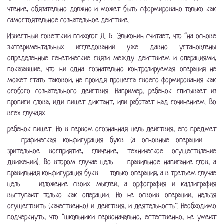
чтение, обязательно должно и может быть сформировано только как
самостоятельное сознательное действие.
Известный советский психолог Д. Б. Эльконин считает, что “на основе
экспериментальных исследований уже давно установлены
определенные генетические связи между действием и операциями,
показавшие, что ни одна сознательно контролируемая операция не
может стать таковой, не пройдя процесса своего формирования как
особого сознательного действия. Например, ребенок списывает из
прописи слова, иди пишет диктант, или работает над сочинением. Во
всех случаях
ребенок пишет. Но в первом осознанная цель действия, его предмет
— графическая конфигурация букв (а основные операции —
зрительное восприятие, сличение, техническое осуществление
движений). Во втором случае цель — правильное написание слов, а
правильная конфигурация букв — только операция, а в третьем случае
цель — изложение своих мыслей, а орфография и каллиграфия
выступают только как операции. Но не освоив операции, нельзя
осуществить (качественно) и действия, и деятельность”. Необходимо
подчеркнуть, что “школьники первоначально, естественно, не умеют