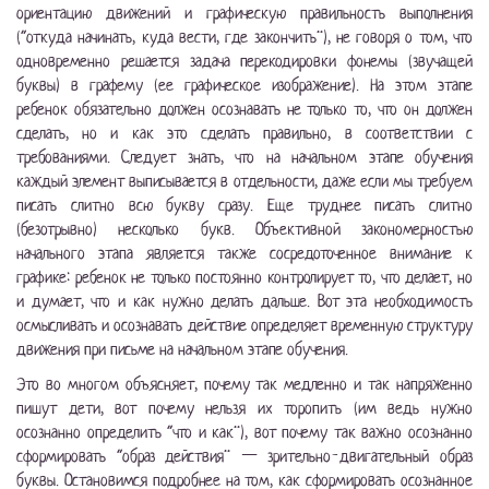
ориентацию движений и графическую правильность выполнения
(“откуда начинать, куда вести, где закончить”), не говоря о том, что
одновременно решается задача перекодировки фонемы (звучащей
буквы) в графему (ее графическое изображение). На этом этапе
ребенок обязательно должен осознавать не только то, что он должен
сделать, но и как это сделать правильно, в соответствии с
требованиями. Следует знать, что на начальном этапе обучения
каждый элемент выписывается в отдельности, даже если мы требуем
писать слитно всю букву сразу. Еще труднее писать слитно
(безотрывно) несколько букв. Объективной закономерностью
начального этапа является также сосредоточенное внимание к
графике: ребенок не только постоянно контролирует то, что делает, но
и думает, что и как нужно делать дальше. Вот эта необходимость
осмысливать и осознавать действие определяет временную структуру
движения при письме на начальном этапе обучения.
Это во многом объясняет, почему так медленно и так напряженно
пишут дети, вот почему нельзя их торопить (им ведь нужно
осознанно определить “что и как”), вот почему так важно осознанно
сформировать “образ действия” — зрительно-двигательный образ
буквы. Остановимся подробнее на том, как сформировать осознанное