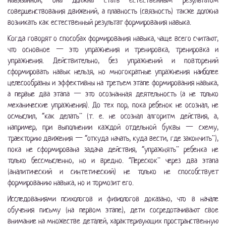
навязанной, она должна стать естественным результатом
совершенствования движений, а плавность (связность) также должна
возникать как естественный результат формирования навыка.
Когда говорят о способах формирования навыка, чаще всего считают,
что основное — это упражнения и тренировка, тренировка и
упражнения. Действительно, без упражнений и повторений
сформировать навык нельзя, но многократные упражнения наиболее
целесообразны и эффективны на третьем этапе формирования навыка,
а первые два этапа — это осознанная деятельность (а не только
механические упражнения). До тех пор, пока ребенок не осознал, не
осмыслил, “как делать” (т. е. не осознал алгоритм действия, а,
например, при выполнении каждой отдельной буквы — схему,
траекторию движения — “откуда начать, куда вести, где закончить”),
пока не сформирована задача действия, “упражнять” ребенка не
только бессмысленно, но и вредно. “Перескок” через два этапа
(аналитический и синтетический) не только не способствует
формированию навыка, но и тормозит его.
Исследованиями психологов и физиологов доказано, что в начале
обучения письму (на первом этапе), дети сосредотачивают свое
внимание на множестве деталей, характеризующих пространственную