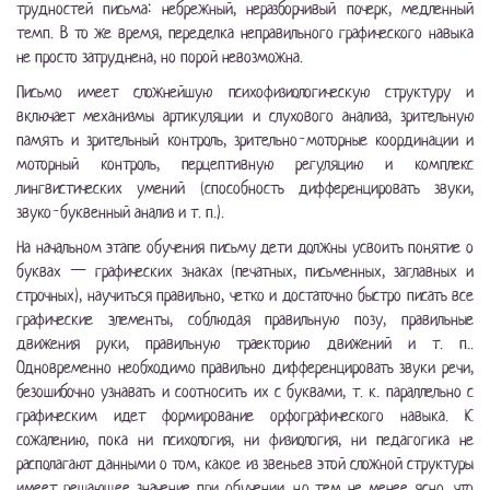
трудностей письма: небрежный, неразборчивый почерк, медленный
темп. В то же время, переделка неправильного графического навыка
не просто затруднена, но порой невозможна.
Письмо имеет сложнейшую психофизиологическую структуру и
включает механизмы артикуляции и слухового анализа, зрительную
память и зрительный контроль, зрительно-моторные координации и
моторный контроль, перцептивную регуляцию и комплекс
лингвистических умений (способность дифференцировать звуки,
звуко-буквенный анализ и т. п.).
На начальном этапе обучения письму дети должны усвоить понятие о
буквах — графических знаках (печатных, письменных, заглавных и
строчных), научиться правильно, четко и достаточно быстро писать все
графические элементы, соблюдая правильную позу, правильные
движения руки, правильную траекторию движений и т. п..
Одновременно необходимо правильно дифференцировать звуки речи,
безошибочно узнавать и соотносить их с буквами, т. к. параллельно с
графическим идет формирование орфографического навыка. К
сожалению, пока ни психология, ни физиология, ни педагогика не
располагают данными о том, какое из звеньев этой сложной структуры
имеет решающее значение при обучении, но тем не менее ясно, что