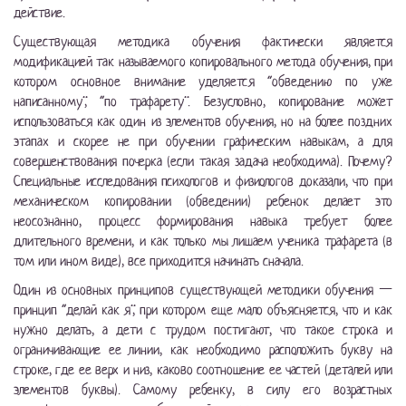
действие.
Существующая методика обучения фактически является
модификацией так называемого копировального метода обучения, при
котором основное внимание уделяется “обведению по уже
написанному”, “по трафарету”. Безусловно, копирование может
использоваться как один из элементов обучения, но на более поздних
этапах и скорее не при обучении графическим навыкам, а для
совершенствования почерка (если такая задача необходима). Почему?
Специальные исследования психологов и физиологов доказали, что при
механическом копировании (обведении) ребенок делает это
неосознанно, процесс формирования навыка требует более
длительного времени, и как только мы лишаем ученика трафарета (в
том или ином виде), все приходится начинать сначала.
Один из основных принципов существующей методики обучения —
принцип “делай как я”, при котором еще мало объясняется, что и как
нужно делать, а дети с трудом постигают, что такое строка и
ограничивающие ее линии, как необходимо расположить букву на
строке, где ее верх и низ, каково соотношение ее частей (деталей или
элементов буквы). Самому ребенку, в силу его возрастных