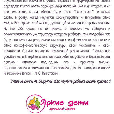
осуществления письма не случайно. Первый этап формирования навыка
определяет успешность формирования всего навыка и на втором, и на
третьем этапе, когда ребенок будет легко “схватывать” не только
слово, а фразу, когда научится формулировать и записывать свою
мысль. Все, кроме этой мысли, должно уйти из-под контроля сознания.
Но это уже будет не то письмо, о котором мы говорили и
психофизиологическую структуру которого разбирали так подробнй, это
будет письменная речь, имеющая свои специфические особенности и
свою психофизиологическую структуру, свои механизмы и свои
трудности. Однако овладеть письменной речью можно “только при
условии, если в первые школьные года ребенок усвоил и выработал ряд
приемов, вплотную подведших его к процессу письма,
подготовивших и неимоверно облегчивших для него овладение идеей
и техникой записи” (Л. С. Выготский).
(глава из книги М. Безруких "Как научить ребенка писать красиво")