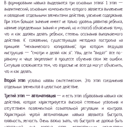
В формировании навыка выделяются три основных этапа: 1 этап —
аналитический, основным компонентом которого является вычленение
и овладение отдельными элементами действия, уяснение содержания.
При этом большое значение имеет не только уровень развития ребенка,
наличие определенных знаний и умений, но и способ объяснения тому,
что и как должен делать ребенок, степень осознания выполняемого
действия. К сожалению, существующая методика построена на
принципе “механического копирования”, при котором ведущая
инструкция — “смотри и делай как я”. Увы, дети “видят” все по-
разному и чаще закрепляют в процессе обучения свои же ошибки.
Ситуация осложняется тем, что взрослые не всегда могут объяснить,
что и как делать.
Второй этап
условно назван синтетическим. Это этап соединения
отдельных элементов в целостное действие.
Третий этап — автоматизация
— и есть этап образования навыка как
действия, которое характеризуется высокой степенью усвоения и
отсутствием поэлементной сознательной регуляции и контроля.
Характерной чертой автоматизации навыка являются быстрота,
плавность, легкость. Очень важно знать, что быстрота не должна быть