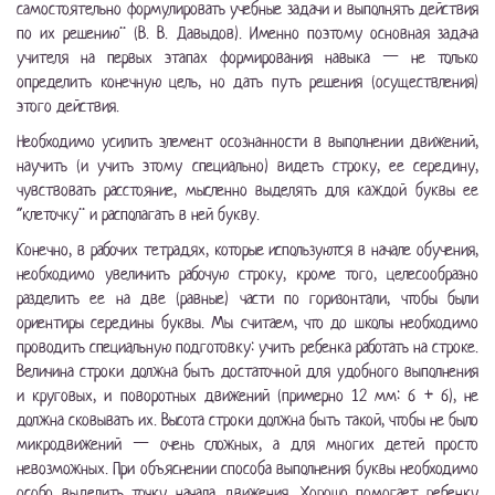
самостоятельно формулировать учебные задачи и выполнять действия
по их решению” (В. В. Давыдов). Именно поэтому основная задача
учителя на первых этапах формирования навыка — не только
определить конечную цель, но дать путь решения (осуществления)
этого действия.
Необходимо усилить элемент осознанности в выполнении движений,
научить (и учить этому специально) видеть строку, ее середину,
чувствовать расстояние, мысленно выделять для каждой буквы ее
“клеточку” и располагать в ней букву.
Конечно, в рабочих тетрадях, которые используются в начале обучения,
необходимо увеличить рабочую строку, кроме того, целесообразно
разделить ее на две (равные) части по горизонтали, чтобы были
ориентиры середины буквы. Мы считаем, что до школы необходимо
проводить специальную подготовку: учить ребенка работать на строке.
Величина строки должна быть достаточной для удобного выполнения
и круговых, и поворотных движений (примерно 12 мм: 6 + 6), не
должна сковывать их. Высота строки должна быть такой, чтобы не было
микродвижений — очень сложных, а для многих детей просто
невозможных. При объяснении способа выполнения буквы необходимо
особо выделить точку начала движения. Хорошо помогает ребенку