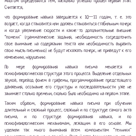
многом определяются тем, насколько успешно прошел первый этап.
Считается,
что формирование навыка завершается к 10—11 годам, т. е. это
возраст, когда становится или должен становиться стабильным почерк
и когда увеличение скорости и какие-то дополнительные внешние
“помехи” (грамматические задания, необходимость сосредоточить
свое внимание на содержании текста или необходимость выразить
свою мысль письменно) не будут искажать почерк, не приведут к его
изменению, нарушению.
По мере формирования навыка письма меняется и
психофизиологическая структура этого процесса. Выделение отдельных
звуков, перевод фонем в графемы, программирование предстоящего
движения, осознание его структуры и последовательности уже не
занимает столько времени, сколько было необходимо на первом этапе.
Таким образом, формирование навыка письма при обучении
длительный и сложный процесс, сложный и по структуре самого акта
письма, и по структуре формирования навыка, и по
психофизиологическим механизмам, лежащим в его основе. Мы
уделили так много внимания всем компонентам “техники”