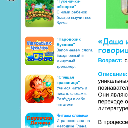
"
Гусенички-
обжорки
"
С ними ребенок
быстро выучит все
буквы.
«Даша и
"Паровозик
Буковка"
говори
Запоминаем слоги.
Ежедневный 5-
Возраст:
с
минутный
тренажер.
Описание
"Спящая
уникальны
красавица"
познавател
Учимся читать и
писать слогами.
Они являю
Разбуди в себе
переходе о
читателя!
литературе
Читаем словами
Игра основана на
В процессе
методике Глена