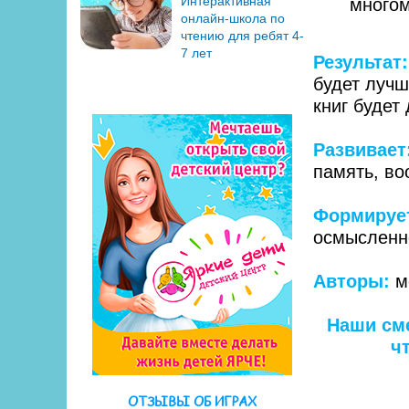
Интерактивная
многом
онлайн-школа по
чтению для ребят 4-
7 лет
Результат:
будет лучш
книг будет
Развивает
память, в
Формируе
осмысленно
Авторы:
ме
Наши см
ч
ОТЗЫВЫ ОБ ИГРАХ