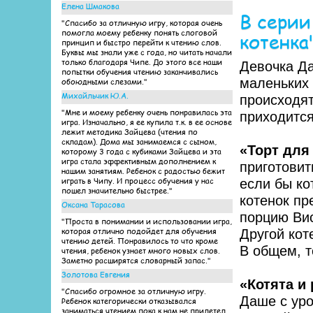
Елена Шмакова
В серии
"Спасибо за отличную игру, которая очень
помогла моему ребенку понять слоговой
котенка
принцип и быстро перейти к чтению слов.
Буквы мы знали уже с года, но читать начали
только благодаря Чипе. До этого все наши
Девочка Да
попытки обучения чтению заканчивались
маленьких 
обоюдными слезами."
Михайльчик Ю.А.
происходя
"Мне и моему ребенку очень понравилась эта
приходится
игра. Изначально, я ее купила т.к. в ее основе
лежит методика Зайцева (чтения по
складам). Дома мы занимаемся с сыном,
«Торт для
которому 3 года с кубиками Зайцева и эта
игра стала эффективным дополнением к
приготовит
нашим занятиям. Ребенок с радостью бежит
играть в Чипу. И процесс обучения у нас
если бы ко
пошел значительно быстрее."
котенок пр
Оксана Тарасова
порцию Вис
"Проста в понимании и использовании игра,
которая отлично подойдет для обучения
Другой кот
чтению детей. Понравилось то что кроме
В общем, т
чтения, ребенок узнает много новых слов.
Заметно расширятся словарный запас."
Золотова Евгения
«Котята и
"Спасибо огромное за отличную игру.
Даше с уро
Ребенок категорически отказывался
заниматься чтением пока к нам не прилетел