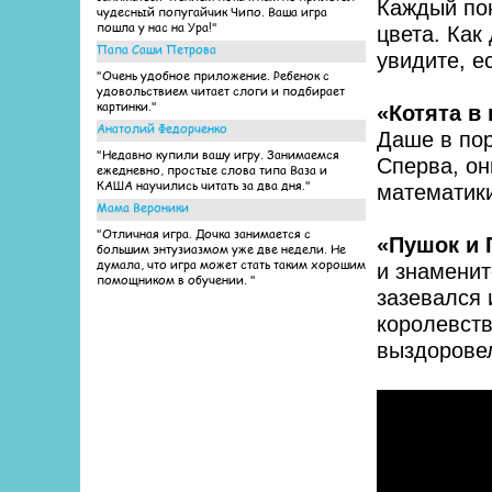
Каждый пон
чудесный попугайчик Чипо. Ваша игра
пошла у нас на Ура!"
цвета. Как
Папа Саши Петрова
увидите, е
"Очень удобное приложение. Ребенок с
удовольствием читает слоги и подбирает
картинки."
«Котята в
Анатолий Федорченко
Даше в пор
"Недавно купили вашу игру. Занимаемся
Сперва, он
ежедневно, простые слова типа Ваза и
КАША научились читать за два дня."
математик
Мама Вероники
"Отличная игра. Дочка занимается с
«Пушок и 
большим энтузиазмом уже две недели. Не
думала, что игра может стать таким хорошим
и знаменит
помощником в обучении. "
зазевался 
королевств
выздоровел