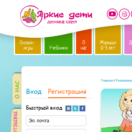
Онлайн-
О
Малыши
Д
игры
Учебники
нас
0-3 лет
Главная
/
Развивающ
Вход
Регистрация
Быстрый вход