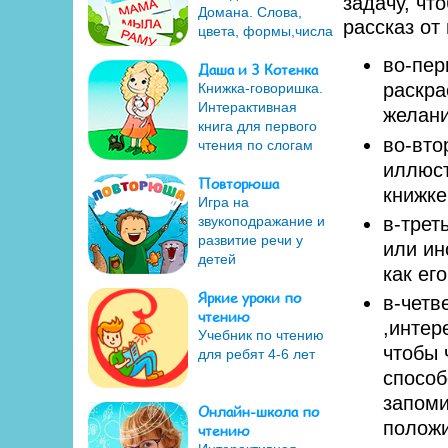
задачу, чт
Домана. Слова,
рассказ от
цвета, формы,числа
во-пер
Даша и 3 Котенка
раскра
Книжка-говоришка.
Интерактивная
желани
книга для первого
во-вто
чтения по слогам
иллюст
Повторюша
книжке
Игра на
в-трет
звукоподражание и
развитие речи у
или ин
детей
как ег
Яркие уроки по
в-четв
чтению
,интер
Учебник по чтению
чтобы 
для ребят 4-6 лет
способ
запоми
Онлайн-школа по
положи
чтению