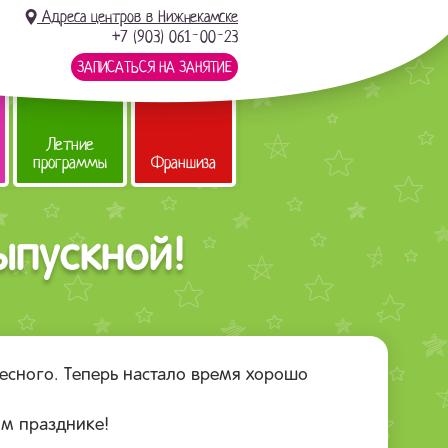
Адреса центров в Нижнекамске
+7 (903) 061-00-23
ЗАПИСАТЬСЯ НА ЗАНЯТИЕ
Летние
программы
Франшиза
ыпускной!
ресного. Теперь настало время хорошо
м празднике!