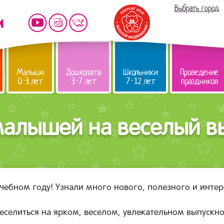
Выбрать город
Малыши
Дошколята
Школьники
Проведение
0-3 лет
3-7 лет
7-12 лет
праздников
алышей на веселый в
чебном году! Узнали много нового, полезного и инте
селиться на ярком, веселом, увлекательном выпускно