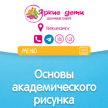
Нижнекамск
Основы
академического
рисунка