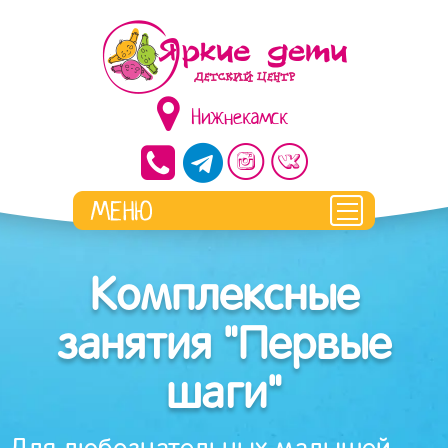
Нижнекамск
Комплексные
занятия "Первые
шаги"