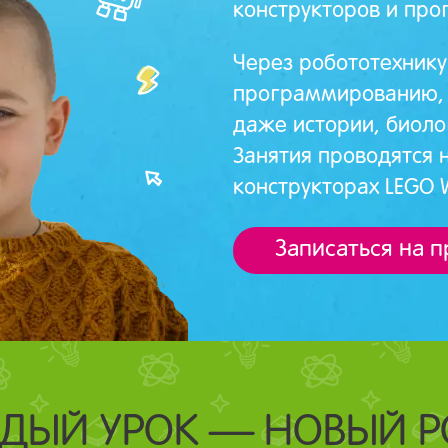
конструкторов и про
Через робототехнику
программированию, 
даже истории, биоло
Занятия проводятся 
конструкторах LEGO 
Записаться на 
ДЫЙ УРОК — НОВЫЙ Р