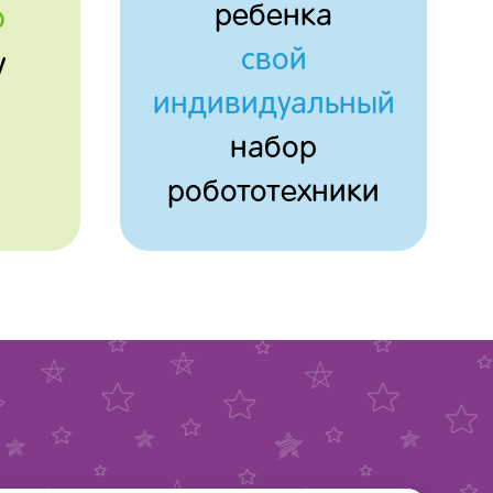
ребенка
ю
свой
у
индивидуальный
набор
робототехники