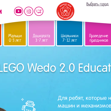
Выбрать город
Малыши
Дошколята
Школьники
Проведение
0-3 лет
3-7 лет
7-12 лет
праздников
EGO Wedo 2.0 Educat
Для ребят, которые 
машин и механизмов