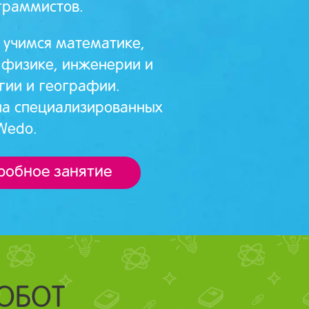
граммистов.
 учимся математике,
физике, инженерии и
гии и географии.
на специализированных
Wedo.
пробное занятие
ОБОТ